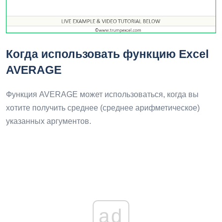
Когда использовать функцию Excel
AVERAGE
Функция AVERAGE может использоваться, когда вы
хотите получить среднее (среднее арифметическое)
указанных аргументов.
ad