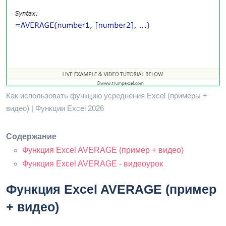
Как использовать функцию усреднения Excel (примеры +
видео) | Функции Excel 2026
Содержание
Функция Excel AVERAGE (пример + видео)
Функция Excel AVERAGE - видеоурок
Функция Excel AVERAGE (пример
+ видео)