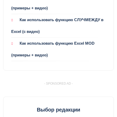
(примеры + видео)
Как использовать функцию СЛУЧМЕЖДУ в
Excel (с видео)
Как использовать функцию Excel MOD
(примеры + видео)
- SPONSORED AD -
Выбор редакции