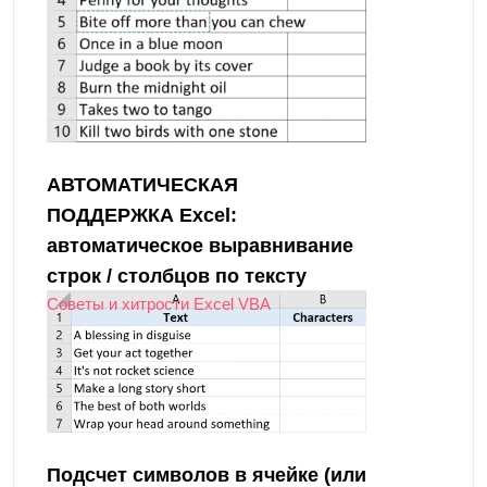
АВТОМАТИЧЕСКАЯ
ПОДДЕРЖКА Excel:
автоматическое выравнивание
строк / столбцов по тексту
Советы и хитрости Excel VBA
Подсчет символов в ячейке (или