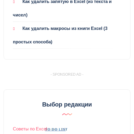
Как удалить запятую в Excel (из текста и
чисел)
Как удалить макросы из книги Excel (3
простых способа)
- SPONSORED AD -
Выбор редакции
Советы по Excel