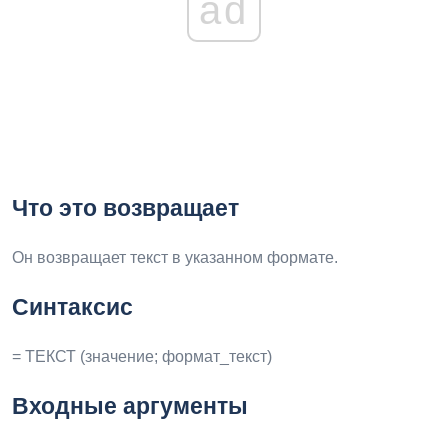
ad
Что это возвращает
Он возвращает текст в указанном формате.
Синтаксис
= ТЕКСТ (значение; формат_текст)
Входные аргументы