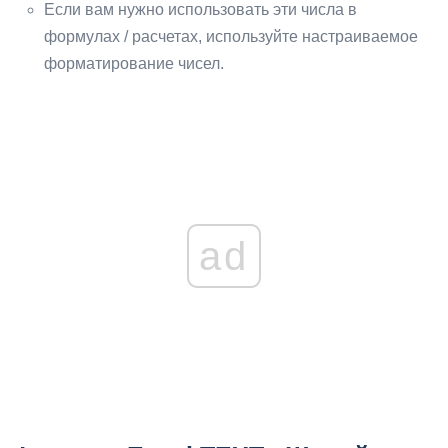
Если вам нужно использовать эти числа в
формулах / расчетах, используйте настраиваемое
форматирование чисел.
ad