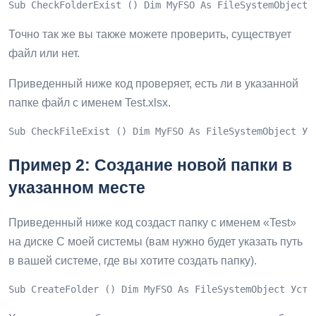
Sub CheckFolderExist () Dim MyFSO As FileSystemObject 
Точно так же вы также можете проверить, существует
файл или нет.
Приведенный ниже код проверяет, есть ли в указанной
папке файл с именем Test.xlsx.
Sub CheckFileExist () Dim MyFSO As FileSystemObject Ус
Пример 2: Создание новой папки в
указанном месте
Приведенный ниже код создаст папку с именем «Test»
на диске C моей системы (вам нужно будет указать путь
в вашей системе, где вы хотите создать папку).
Sub CreateFolder () Dim MyFSO As FileSystemObject Уста