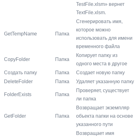
TestFile.xlsm» вернет
TextFile.xlsm.
Сгенерировать имя,
которое можно
GetTempName
Папка
использовать для имени
временного файла
Копирует папку из
CopyFolder
Папка
одного места в другое
Создать папку
Папка
Создает новую папку
DeleteFolder
Папка
Удаляет указанную папку
Проверяет, существует
FolderExists
Папка
ли папка
Возвращает экземпляр
GetFolder
Папка
объекта папки на основе
указанного пути
Возвращает имя