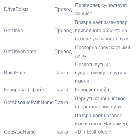
Проверяет, существует
DriveExists
Привод
ли диск
Возвращает экземпляр
GetDrive
Привод
приводного объекта на
основе указанного пути
Повторно запускает имя
GetDriveName
Привод
диска
Создать путь из
BuildPath
Папка
существующего пути и
имени
Копировать файл
Папка
Копирует файл
Вернуть каноническое
GetAbsolutePathName
Папка
представление пути
Возвращает базовое
имя из пути. Например,
GetBaseName
Папка
«D: \ TestFolder \