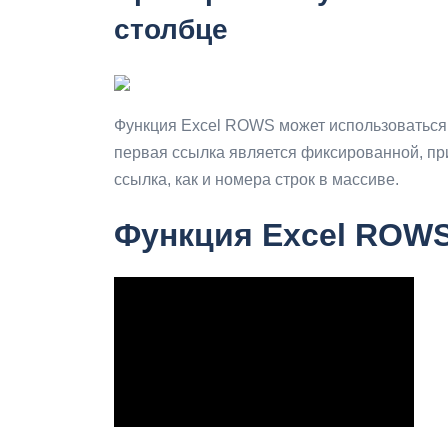
столбце
Функция Excel ROWS может использоваться 
первая ссылка является фиксированной, пр
ссылка, как и номера строк в массиве.
Функция Excel ROWS