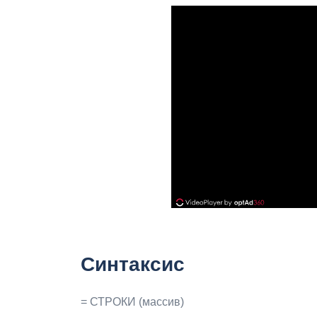
Синтаксис
= СТРОКИ (массив)